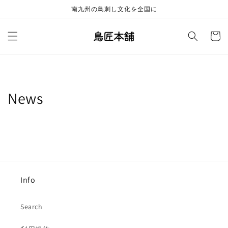
コンテ
南九州の鳥刺し文化を全国に
ンツに
進む
カ
ー
ト
News
Info
Search