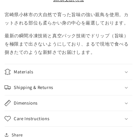
し
し
100g
100g
3
3
宮崎県小林市の大自然で育った旨味の強い親鳥を使用。カ
パ
パ
ットされる部位も柔らかい身の中心を厳選しております。
ッ
ッ
ク
ク
最新の瞬間冷凍技術と真空パック技術でドリップ（旨味）
の
の
を極限まで出さないようにしており、まるで現地で食べる
数
数
捌きたてのような新鮮さでお届けします。
量
量
を
を
Materials
減
増
ら
や
す
す
Shipping & Returns
Dimensions
Care Instructions
Share