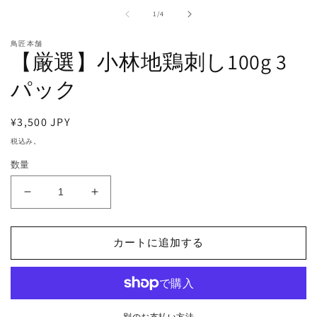
ー
の
1
/
4
ダ
ル
鳥匠本舗
で
【厳選】小林地鶏刺し100g 3
メ
デ
パック
ィ
ア
(1)
(2
を
通
¥3,500 JPY
開
常
税込み。
く
価
数量
格
【厳
【厳
選】
選】
小
小
カートに追加する
林
林
地
地
鶏
鶏
刺
刺
別のお支払い方法