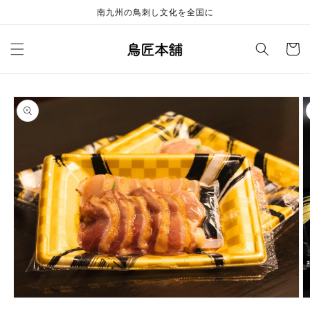
コンテ
南九州の鳥刺し文化を全国に
ンツに
進む
カ
ー
ト
商品情
報にス
キップ
モ